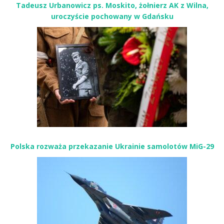
Tadeusz Urbanowicz ps. Moskito, żołnierz AK z Wilna,
uroczyście pochowany w Gdańsku
Polska rozważa przekazanie Ukrainie samolotów MiG-29