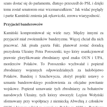
szans dostać się do parlamentu, dlatego przeszedł do PSL i dzięki
temu został senatorem oraz wicemarszałkiem.” Jak widać poglądy
i partie Kamiński zmienia jak rękawiczki, zerowa wiarygodność.
Przyjaciel banderowców
Kamiński kompromitował się wiele razy. Między innymi za
przyjaciół miał zwolenników banderyzmu. Więcej chciał dla nich
pracować. Jak pisała gazeta Fakt, planował zostać doradcą
prezydenta Ukrainy Petra Poroszenki, tego który usankcjonował
prawnie gloryfikowanie zbrodniarzy spod znaku OUN i UPA,
morderców Polaków. To Poroszenko wychwalał i popierał
zbrodniarzy wojennych odpowiedzialnych za ludobójstwo
Polaków, Banderę i Szuchewycza, złożył projekt ustawy o
uznaniu banderowskiego pozdrowienia za oficjalne powitanie
wojskowe. Popierał uznawanie tych zbrodniarzy za bohaterów
narodowych Ukrainy, tych którzy stworzyli: Legion Wołyński
sformowany przy współpracy z niemiecką Abwehrą z członków