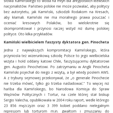
słowa Kamińskiego to woda na młyn dla antypolskich litewskich
nacjonalistów. Państwo polskie nie może pozwalać, aby politycy
bez autorytetu, jak Kamiński, szkodzili Rodakom na Kresach,
aby kłamali. Kamiński nie ma moralnego prawa pouczać i
oceniać kresowych Polaków, bo wielokrotnie się
skompromitował i przynosi raczej wstyd niż dumę polskiej
polityce. Oto kilka przykładów.
Kamiński wielbicielem faszysty dyktatora gen. Pinocheta
Jedna z największych kompromitacji Kamińskiego, która
przyniosła też wizerunkową szkodę Polsce to jego wielbicielska
wizyta i hołd oddany katowi Chile, faszyzującemu dyktatorowi
gen. Augusto Pinochetowi. Po zatrzymaniu w Anglii Pinocheta
Kamiński pojechał do niego z wizytą, a był wtedy posłem AWS.
A z trybuny sejmowej przekonywał, że „o generale Pinochecie
nie trzeba mówić, tylko go trzeba naśladować.” To więcej niż
hańba dla Kamińskiego, bo Narodowa Komisja do Spraw
Więźniów Politycznych i Tortur, na czele której stał biskup
Sergio Valecha, opublikowała w 2004 roku raport, wedle którego
23 856 mężczyzn oraz 3 399 kobiet poddano nielegalnym
represjom lub torturom m.in. gwałtom i zmuszaniu do