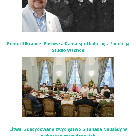
Pomoc Ukrainie. Pierwsza Dama spotkała się z Fundacją
Studio Wschód
Litwa. Zdecydowane zwycięstwo Gitanasa Nausėdy w
wyborach prezydenckich