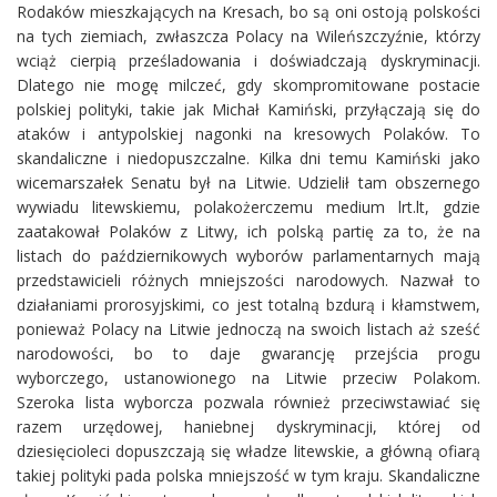
Rodaków mieszkających na Kresach, bo są oni ostoją polskości
na tych ziemiach, zwłaszcza Polacy na Wileńszczyźnie, którzy
wciąż cierpią prześladowania i doświadczają dyskryminacji.
Dlatego nie mogę milczeć, gdy skompromitowane postacie
polskiej polityki, takie jak Michał Kamiński, przyłączają się do
ataków i antypolskiej nagonki na kresowych Polaków. To
skandaliczne i niedopuszczalne. Kilka dni temu Kamiński jako
wicemarszałek Senatu był na Litwie. Udzielił tam obszernego
wywiadu litewskiemu, polakożerczemu medium lrt.lt, gdzie
zaatakował Polaków z Litwy, ich polską partię za to, że na
listach do październikowych wyborów parlamentarnych mają
przedstawicieli różnych mniejszości narodowych. Nazwał to
działaniami prorosyjskimi, co jest totalną bzdurą i kłamstwem,
ponieważ Polacy na Litwie jednoczą na swoich listach aż sześć
narodowości, bo to daje gwarancję przejścia progu
wyborczego, ustanowionego na Litwie przeciw Polakom.
Szeroka lista wyborcza pozwala również przeciwstawiać się
razem urzędowej, haniebnej dyskryminacji, której od
dziesięcioleci dopuszczają się władze litewskie, a główną ofiarą
takiej polityki pada polska mniejszość w tym kraju. Skandaliczne