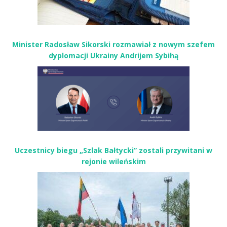
Minister Radosław Sikorski rozmawiał z nowym szefem
dyplomacji Ukrainy Andrijem Sybihą
Uczestnicy biegu „Szlak Bałtycki” zostali przywitani w
rejonie wileńskim