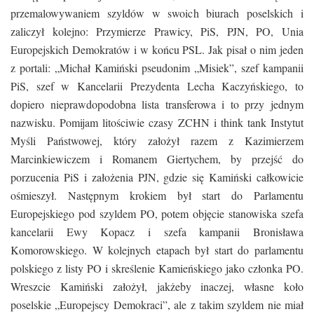
przemalowywaniem szyldów w swoich biurach poselskich i
zaliczył kolejno: Przymierze Prawicy, PiS, PJN, PO, Unia
Europejskich Demokratów i w końcu PSL. Jak pisał o nim jeden
z portali: „Michał Kamiński pseudonim „Misiek”, szef kampanii
PiS, szef w Kancelarii Prezydenta Lecha Kaczyńskiego, to
dopiero nieprawdopodobna lista transferowa i to przy jednym
nazwisku. Pomijam litościwie czasy ZCHN i think tank Instytut
Myśli Państwowej, który założył razem z Kazimierzem
Marcinkiewiczem i Romanem Giertychem, by przejść do
porzucenia PiS i założenia PJN, gdzie się Kamiński całkowicie
ośmieszył. Następnym krokiem był start do Parlamentu
Europejskiego pod szyldem PO, potem objęcie stanowiska szefa
kancelarii Ewy Kopacz i szefa kampanii Bronisława
Komorowskiego. W kolejnych etapach był start do parlamentu
polskiego z listy PO i skreślenie Kamieńskiego jako członka PO.
Wreszcie Kamiński założył, jakżeby inaczej, własne koło
poselskie „Europejscy Demokraci”, ale z takim szyldem nie miał