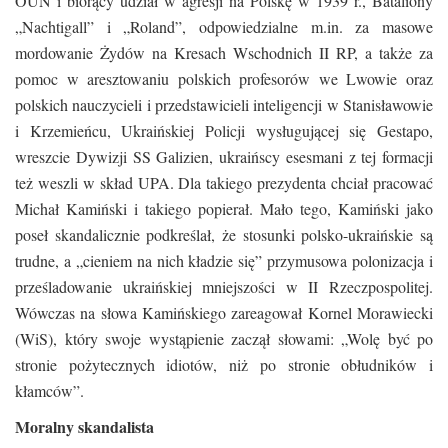
OUN i biorący udział w agresji na Polskę w 1939 r., Bataliony
„Nachtigall” i „Roland”, odpowiedzialne m.in. za masowe
mordowanie Żydów na Kresach Wschodnich II RP, a także za
pomoc w aresztowaniu polskich profesorów we Lwowie oraz
polskich nauczycieli i przedstawicieli inteligencji w Stanisławowie
i Krzemieńcu, Ukraińskiej Policji wysługującej się Gestapo,
wreszcie Dywizji SS Galizien, ukraińscy esesmani z tej formacji
też weszli w skład UPA. Dla takiego prezydenta chciał pracować
Michał Kamiński i takiego popierał. Mało tego, Kamiński jako
poseł skandalicznie podkreślał, że stosunki polsko-ukraińskie są
trudne, a „cieniem na nich kładzie się” przymusowa polonizacja i
prześladowanie ukraińskiej mniejszości w II Rzeczpospolitej.
Wówczas na słowa Kamińskiego zareagował Kornel Morawiecki
(WiS), który swoje wystąpienie zaczął słowami: „Wolę być po
stronie pożytecznych idiotów, niż po stronie obłudników i
kłamców”.
Moralny skandalista