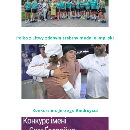
Polka z Litwy zdobyła srebrny medal olimpijski
Konkurs im. Jerzego Giedroycia