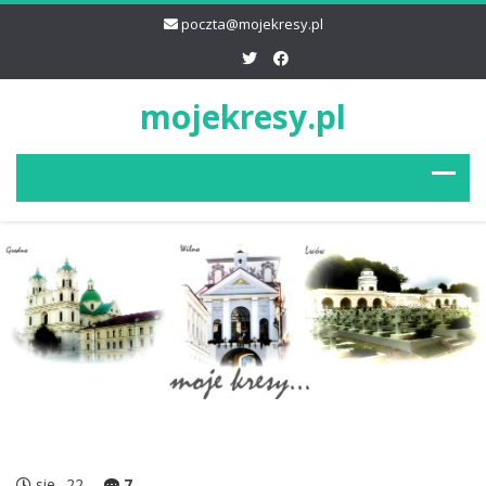
poczta@mojekresy.pl
mojekresy.pl
sie
22
7