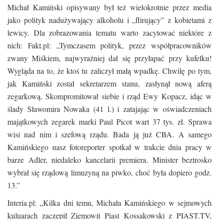
Michał Kamiński opisywany był też wielokrotnie przez media
jako polityk nadużywający alkoholu i „flirujący” z kobietami z
lewicy. Dla zobrazowania tematu warto zacytować niektóre z
nich: Fakt.pl: „Tymczasem polityk, przez współpracowników
zwany Miśkiem, najwyraźniej dał się przyłapać przy kufelku!
Wygląda na to, że ktoś tu zaliczył małą wpadkę. Chwilę po tym,
jak Kamiński został sekretarzem stanu, zasłynął nową aferą
zegarkową. Skompromitował siebie i rząd Ewy Kopacz, idąc w
ślady Sławomira Nowaka (41 l.) i zatajając w oświadczeniach
majątkowych zegarek marki Paul Picot wart 37 tys. zł. Sprawa
wisi nad nim i szefową rządu. Bada ją już CBA. A samego
Kamińskiego nasz fotoreporter spotkał w trakcie dnia pracy w
barze Adler, niedaleko kancelarii premiera. Minister beztrosko
wybrał się rządową limuzyną na piwko, choć była dopiero godz.
13.”
Interia.pl: „Kilka dni temu, Michała Kamińskiego w sejmowych
kuluarach zaczepił Ziemowit Piast Kossakowski z PIAST.TV,