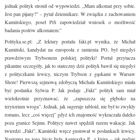
jednak polityk stronił od wypowiedzi. „Mam alkomat przy sobie.
Jest pan pijany?” – pytał dziennikarz. W związku z zachowaniem
Kamińskiego, poseł PiS zapowiedział wniosek o możliwość
badania posłów alkomatem.”
Polityka.se.pl: „Z lektury portalu fakt.pl wynika, że Michał
Kamiński, kandydat na europosła z ramienia PO, był niegdyś
prawdziwym Trybsonem polskiej polityki! Portal przytacza
pikantne szczegóły, jak to stateczny dziś polityk bawił się niegdyś
z polityczkami lewicy, niczym Trybson z gąskami w Warsaw
Shore! Pierwszą sejmową zdobyczą Michała Kamińskiego miała
być posłanka Sylwia P. Jak podaje „Fakt” polityk sam miał
wielokrotnie przyznawać, że „zapuszcza się głęboko na
terytorium wroga”. Jednak, jak sugeruje tabloid, nie był to zwykły
romans, lecz „coś więcej” gdyż ich znajomość wykraczała daleko
poza granice Sejmu. Politycy nawet spędzili razem wakacje. Jak
twierdzi „Fakt”, Kamiński wręcz gustował w posłankach lewicy.
Następna na jego liście była Agnieszka P., z którą – jak podaje