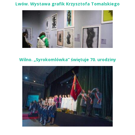
Lwów. Wystawa grafik Krzysztofa Tomalskiego
Wilno. „Syrokomlówka” świętuje 70. urodziny