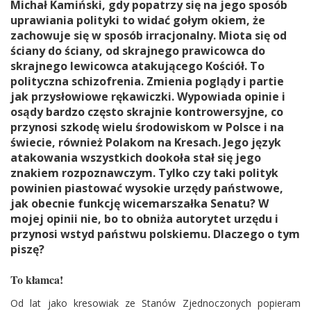
Michał Kamiński, gdy popatrzy się na jego sposób
uprawiania polityki to widać gołym okiem, że
zachowuje się w sposób irracjonalny. Miota się od
ściany do ściany, od skrajnego prawicowca do
skrajnego lewicowca atakującego Kościół. To
polityczna schizofrenia. Zmienia poglądy i partie
jak przysłowiowe rękawiczki. Wypowiada opinie i
osądy bardzo często skrajnie kontrowersyjne, co
przynosi szkodę wielu środowiskom w Polsce i na
świecie, również Polakom na Kresach. Jego język
atakowania wszystkich dookoła stał się jego
znakiem rozpoznawczym. Tylko czy taki polityk
powinien piastować wysokie urzędy państwowe,
jak obecnie funkcję wicemarszałka Senatu? W
mojej opinii nie, bo to obniża autorytet urzędu i
przynosi wstyd państwu polskiemu. Dlaczego o tym
piszę?
To kłamca!
Od lat jako kresowiak ze Stanów Zjednoczonych popieram