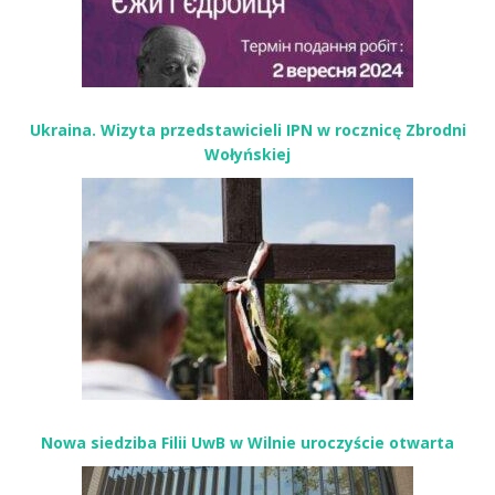
Ukraina. Wizyta przedstawicieli IPN w rocznicę Zbrodni
Wołyńskiej
Nowa siedziba Filii UwB w Wilnie uroczyście otwarta