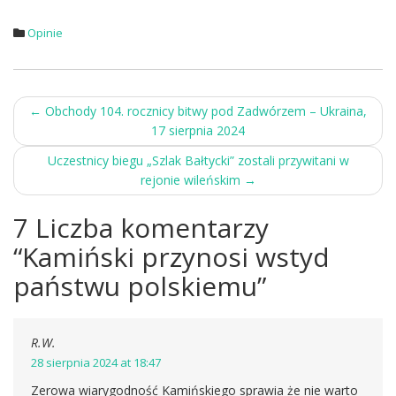
Opinie
Post
←
Obchody 104. rocznicy bitwy pod Zadwórzem – Ukraina,
17 sierpnia 2024
navigation
Uczestnicy biegu „Szlak Bałtycki” zostali przywitani w
rejonie wileńskim
→
7 Liczba komentarzy
“
Kamiński przynosi wstyd
państwu polskiemu
”
R.W.
28 sierpnia 2024 at 18:47
Zerowa wiarygodność Kamińskiego sprawia że nie warto