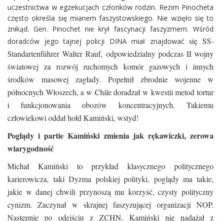
uczestnictwa w egzekucjach członków rodzin. Reżim Pinocheta
często określa się mianem faszystowskiego. Nie wzięło się to
znikąd. Gen. Pinochet nie krył fascynacji faszyzmem. Wśród
się SS-
doradców jego tajnej policji DINA miał znajdować
Standartenführer Walter Rauf, odpowiedzialny podczas II wojny
światowej za rozwój ruchomych komór gazowych i innych
środków masowej zagłady. Popełnił zbrodnie wojenne w
północnych Włoszech, a w Chile doradzał w kwestii metod tortur
i funkcjonowania obozów koncentracyjnych. Takiemu
człowiekowi oddał hołd Kamiński, wstyd!
Poglądy i partie Kamiński zmienia jak rękawiczki, zerowa
wiarygodność
Michał Kamiński to przykład klasycznego politycznego
karierowicza, taki Dyzma polskiej polityki, poglądy ma takie,
jakie w danej chwili przynoszą mu korzyść, czysty polityczny
cynizm. Zaczynał w skrajnej faszyzującej organizacji NOP.
Następnie po odejściu z ZCHN, Kamiński nie nadążał z