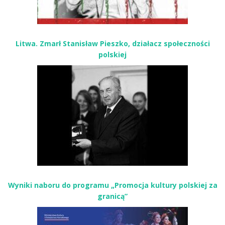
Litwa. Zmarł Stanisław Pieszko, działacz społeczności
polskiej
Wyniki naboru do programu „Promocja kultury polskiej za
granicą”