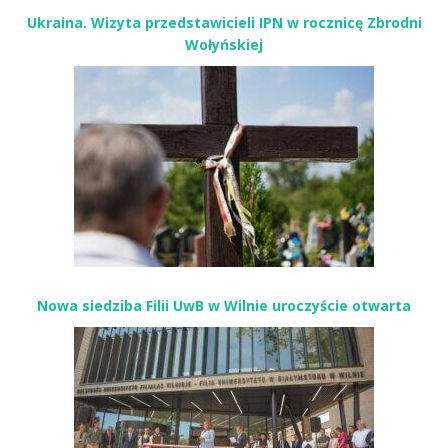
Ukraina. Wizyta przedstawicieli IPN w rocznicę Zbrodni
Wołyńskiej
Nowa siedziba Filii UwB w Wilnie uroczyście otwarta