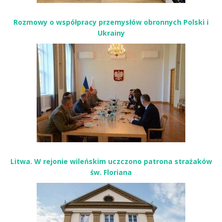
Rozmowy o współpracy przemysłów obronnych Polski i
Ukrainy
Litwa. W rejonie wileńskim uczczono patrona strażaków
św. Floriana