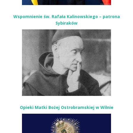
Wspomnienie św. Rafała Kalinowskiego – patrona
Sybiraków
Opieki Matki Bożej Ostrobramskiej w Wilnie