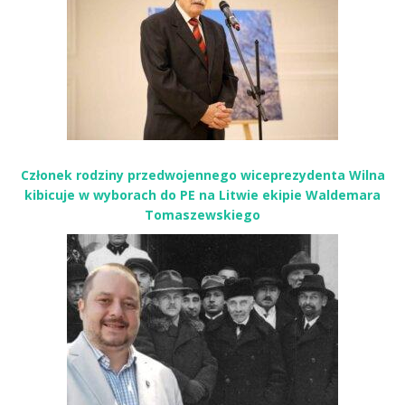
Członek rodziny przedwojennego wiceprezydenta Wilna
kibicuje w wyborach do PE na Litwie ekipie Waldemara
Tomaszewskiego