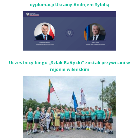
dyplomacji Ukrainy Andrijem Sybihą
Uczestnicy biegu „Szlak Bałtycki” zostali przywitani w
rejonie wileńskim