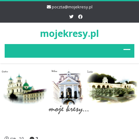
poczta@mojekresy.pl
mojekresy.pl
sie
10
2