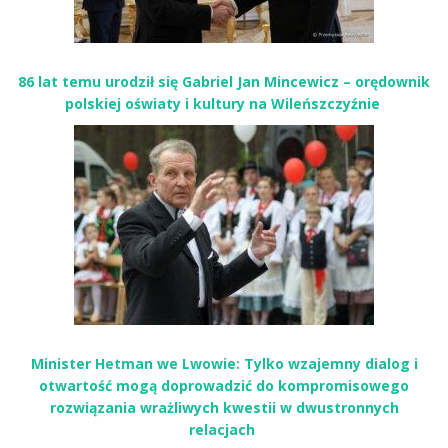
86 lat temu urodził się Gabriel Jan Mincewicz – orędownik
polskiej oświaty i kultury na Wileńszczyźnie
Minister Hetman we Lwowie: Tylko wzajemny dialog i
otwartość mogą doprowadzić do kompromisowego
rozwiązania wrażliwych kwestii w dwustronnych
relacjach