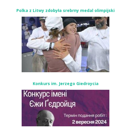
Polka z Litwy zdobyła srebrny medal olimpijski
Konkurs im. Jerzego Giedroycia